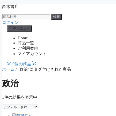
コ
鈴木書店
ン
検
検索
テ
索
ログイン
ン
対
ツ
メニュー
象:
へ
Home
ス
商品一覧
キ
ご利用案内
ッ
マイアカウント
プ
¥
0
0個の商品
ホーム
/ “政治”にタグ付けされた商品
政治
1件の結果を表示中