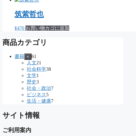
筑紫哲也
¥
470
お買い物カゴに追加
商品カテゴリ
61
書籍
61
+
個
21
人文
21
の
個
38
社会科学
38
商
の
個
1
文学
1
品
個
商
の
3
歴史
3
の
個
品
商
7
社会・政治
7
商
の
品
個
5
ビジネス
5
品
商
個
の
7
生活・健康
7
品
の
商
個
商
品
の
サイト情報
品
商
品
ご利用案内