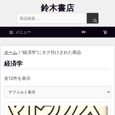
コ
鈴木書店
ン
テ
検
ン
索
ツ
メニュー
¥
0
対
へ
象:
ス
キ
ホーム
/ “経済学”にタグ付けされた商品
ッ
プ
経済学
全12件を表示