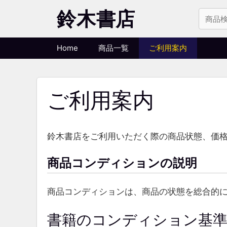
コ
鈴木書店
ン
検
テ
索
ン
Home
商品一覧
ご利用案内
対
ツ
象:
へ
ス
ご利用案内
キ
ッ
プ
鈴木書店をご利用いただく際の商品状態、価
商品コンディションの説明
商品コンディションは、商品の状態を総合的
書籍のコンディション基